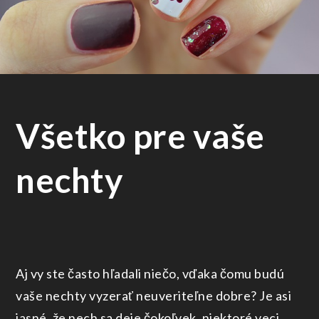
Všetko pre vaše
nechty
Aj vy ste často hľadali niečo, vďaka čomu budú
vaše nechty vyzerať neuveriteľne dobre? Je asi
jasné, že nech sa deje čokoľvek, niektoré veci