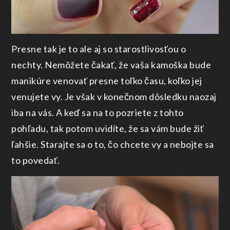
Presne tak je to ale aj so starostlivosťou o
nechty. Nemôžete čakať, že vaša kamoška bude
manikúre venovať presne toľko času, koľko jej
venujete vy. Je však v konečnom dôsledku naozaj
iba na vás. A keď sa na to pozriete z tohto
pohľadu, tak potom uvidíte, že sa vám bude žiť
ľahšie. Starajte sa o to, čo chcete vy a nebojte sa
to povedať.