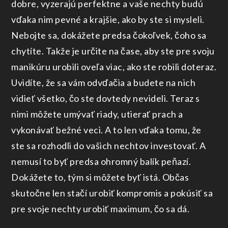
dobre, vyzerajú perfektne a vaše nechty budú
vďaka nim pevné a krajšie, ako by ste si mysleli.
Nebojte sa, dokážete predsa čokoľvek, čoho sa
chytíte. Takže je určite na čase, aby ste pre svoju
manikúru urobili oveľa viac, ako ste robili doteraz.
Uvidíte, že sa vám odvďačia a budete na nich
vidieť všetko, čo ste dovtedy nevideli. Teraz s
nimi môžete umývať riady, utierať prach a
vykonávať bežné veci. A to len vďaka tomu, že
ste sa rozhodli do vašich nechtov investovať. A
nemusí to byť predsa ohromný balík peňazí.
Dokážete to, tým si môžete byť istá. Občas
skutočne len stačí urobiť kompromis a pokúsiť sa
pre svoje nechty urobiť maximum, čo sa dá.