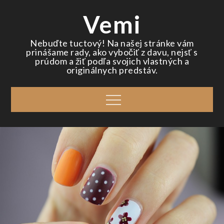
Skip
Vemi
to
content
Nebuďte tuctový! Na našej stránke vám
prinášame rady, ako vybočiť z davu, nejsť s
prúdom a žiť podľa svojich vlastných a
originálnych predstáv.
Menu