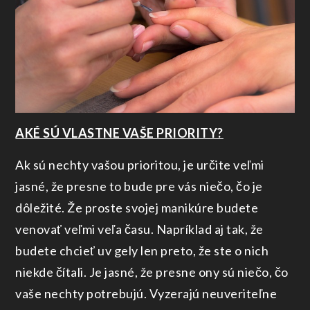
AKÉ SÚ VLASTNE VAŠE PRIORITY?
Ak sú nechty vašou prioritou, je určite veľmi
jasné, že presne to bude pre vás niečo, čo je
dôležité. Že proste svojej manikúre budete
venovať veľmi veľa času. Napríklad aj tak, že
budete chcieť
uv gely
len preto, že ste o nich
niekde čítali. Je jasné, že presne ony sú niečo, čo
vaše nechty potrebujú. Vyzerajú neuveriteľne