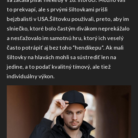
to prekvapí, ale s prvými šiltovkami prišli
bejzbalisti v USA.Šiltovku používali, preto, aby im
slniečko, ktoré bolo častým divákom neprekážalo
a nesťažovalo im samotnú hru, ktorý ich veselý
často potrápiť aj bez toho “hendikepu“. Ak mali
šiltovky na hlavách mohli sa sústrediť len na
jedine, a to podať kvalitný tímový, ale tiež
individuálny výkon.