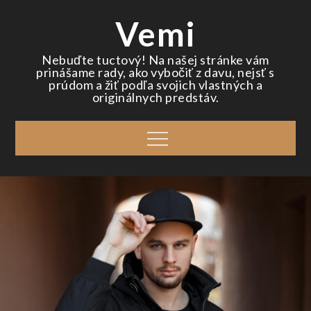
Skip
Vemi
to
content
Nebuďte tuctový! Na našej stránke vám
prinášame rady, ako vybočiť z davu, nejsť s
prúdom a žiť podľa svojich vlastných a
originálnych predstáv.
Menu