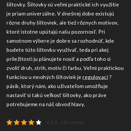
šiltovky. Šiltovky sú veľmi praktické ich využitie
je priam univerzálne. V dnešnej dobe existujú
rôzne druhy šiltoviek, ale tiež rôznych motívov,
ktoré istotne upútajú našu pozornosť. Pri
samotnom výbere je dobre sa rozhodnúť, kde
budete túto šiltovku využívať, teda pri akej
príležitosti ju plánujete nosiť a podľa toho si
zvoliť druh, strih, motív či farbu. Veľmi praktickou
funkciou u mnohých šiltoviek je
regulovací
?
pásik, ktorý nám, ako užívateľom umožňuje
nastaviť si takú veľkosť šiltovky, ako práve
potrebujeme na náš obvod hlavy.
4.1/5 - (15 votes)