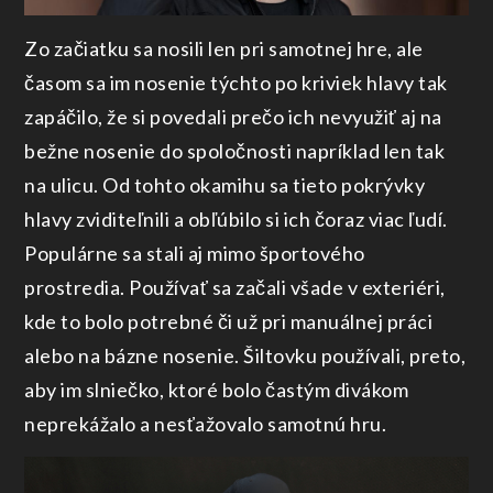
Zo začiatku sa nosili len pri samotnej hre, ale
časom sa im nosenie týchto po kriviek hlavy tak
zapáčilo, že si povedali prečo ich nevyužiť aj na
bežne nosenie do spoločnosti napríklad len tak
na ulicu. Od tohto okamihu sa tieto pokrývky
hlavy zviditeľnili a obľúbilo si ich čoraz viac ľudí.
Populárne sa stali aj mimo športového
prostredia. Používať sa začali všade v exteriéri,
kde to bolo potrebné či už pri manuálnej práci
alebo na bázne nosenie. Šiltovku používali, preto,
aby im slniečko, ktoré bolo častým divákom
neprekážalo a nesťažovalo samotnú hru.