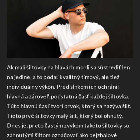
Ak mali šiltovky na hlavách mohli sa sústrediť len
na jedine, a to podať kvalitný tímový, ale tiež
individuálny výkon. Pred slnkom ich ochránil
hlavná a zároveň podstatná časť každej šiltovka.
Túto hlavnú časť tvorí prvok, ktorý sa nazýva šilt.
Tieto prvé šiltovky malý šilt, ktorý bol ohnutý.
Dnes je, preto častým zvykom takéto šiltovky so
zahnutými šiltom označovať ako bejzbalové