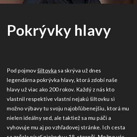
Pokrývky hlavy
Pod pojmov
šiltovka
sa skrýva už dnes
legendárna pokrývka hlavy, ktorá zdobí naše
hlavy už viac ako 200 rokov. Každý z nás kto
vlastnil respektíve vlastní nejakú šiltovku si
možno výbavy tu svoju najobľúbenejšiu, ktorá mu
nielen ideálny sed, ale taktiež sa mu páči a
vyhovuje mu aj po vzhľadovej stránke.
Ich cesta
sa začala písať niekedy v 18. storočí. Možno vás