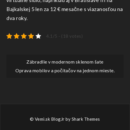
virtuálne sídlo, napríklad aj v Bratislave III na
Bajkalskej 5 len za 12 € mesačne s viazanosťou na
dva roky.
4.1/5 - (18 votes)
Navigace
Zábradlie v modernom sklenom šate
Oprava mobilov a počítačov na jednom mieste.
pro
příspěvek
© Vemi.sk BlogJr by
Shark Themes