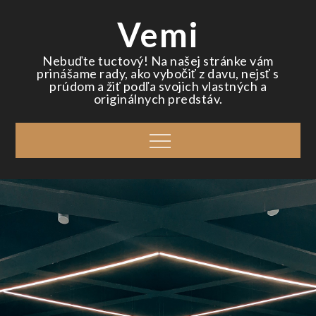
Skip
Vemi
to
content
Nebuďte tuctový! Na našej stránke vám
prinášame rady, ako vybočiť z davu, nejsť s
prúdom a žiť podľa svojich vlastných a
originálnych predstáv.
Menu