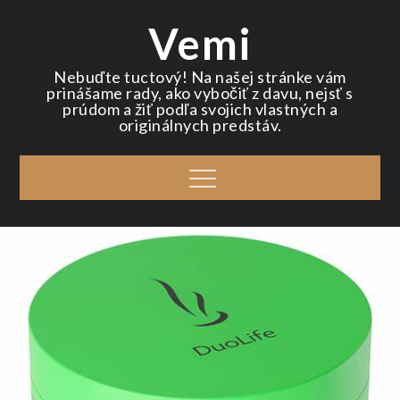
Skip
Vemi
to
content
Nebuďte tuctový! Na našej stránke vám
prinášame rady, ako vybočiť z davu, nejsť s
prúdom a žiť podľa svojich vlastných a
originálnych predstáv.
Menu