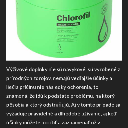
Výživové doplnky nie sú návykové, sú vyrobené z
prírodných zdrojov, nemajú vedľajšie účinky a
liečia príčinu nie následky ochorenia, to
znamená, že idú k podstate problému, na ktorý
pôsobia a ktorý odstraňujú. Aj v tomto prípade sa
vyžaduje pravidelné a dlhodobé užívanie, aj keď
účinky môžete pocítiť a zaznamenať už v