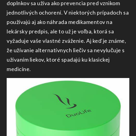
doplnkov sa užíva ako prevencia pred vznikom
jednotlivých ochorení. V niektorých prípadoch sa
používajú aj ako náhrada medikamentov na
lekársky predpis, ale to už je voľba, ktorá sa
vyžaduje vaše vlastné zváženie. Aj keď je známe,
že užívanie alternatívnych liečiv sa nevylučuje s
užívaním liekov, ktoré spadajú ku klasickej
medicíne.