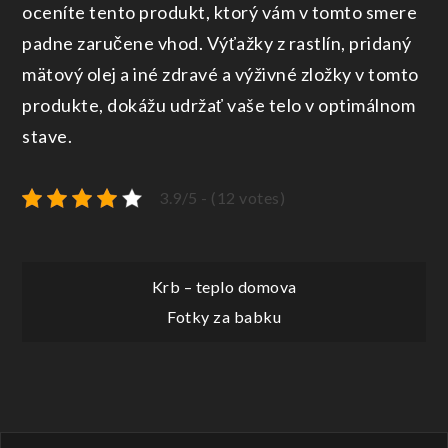
oceníte tento produkt, ktorý vám v tomto smere
padne zaručene vhod.
Výťažky z rastlín, pridaný
mätový olej a iné zdravé a výživné zložky v tomto
produkte, dokážu udržať vaše telo v optimálnom
stave.
3.9/5 - (12 votes)
Navigace
Krb – teplo domova
Fotky za babku
pro
příspěvek