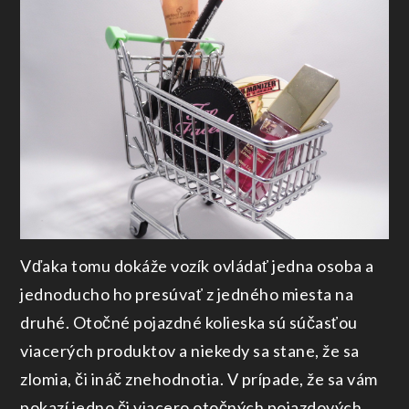
Vďaka tomu dokáže vozík ovládať jedna osoba a
jednoducho ho presúvať z jedného miesta na
druhé. Otočné pojazdné kolieska sú súčasťou
viacerých produktov a niekedy sa stane, že sa
zlomia, či ináč znehodnotia. V prípade, že sa vám
pokazí jedno či viacero otočných pojazdových