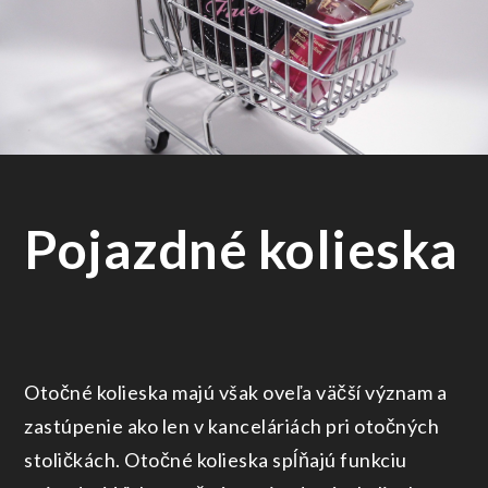
Pojazdné kolieska
Otočné kolieska majú však oveľa väčší význam a
zastúpenie ako len v kanceláriách pri otočných
stoličkách. Otočné kolieska spĺňajú funkciu