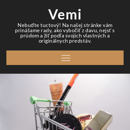
Skip
Vemi
to
content
Nebuďte tuctový! Na našej stránke vám
prinášame rady, ako vybočiť z davu, nejsť s
prúdom a žiť podľa svojich vlastných a
originálnych predstáv.
Menu