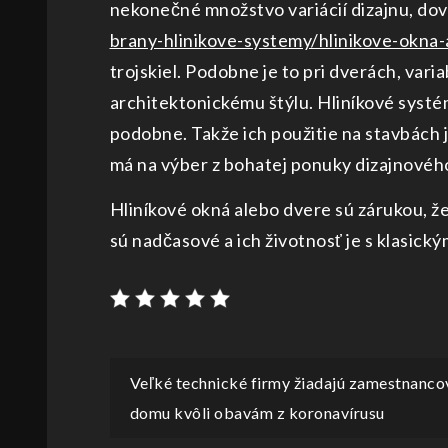
nekonečné množstvo variácií dizajnu, do
brany-hlinikove-systemy/hlinikove-okna-
trojskiel. Podobne je to pri dverách, var
architektonickému štýlu. Hliníkové systém
podobne. Takže ich použitie na stavbách j
má na výber z bohatej ponuky dizajnového 
Hliníkové okná alebo dvere sú zárukou, ž
sú nadčasové a ich životnosť je s klasick
Navigace
Veľké technické firmy žiadajú zamestnancov
domu kvôli obavám z koronavírusu