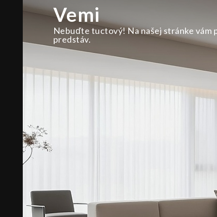
Skip
Vemi
to
content
Nebuďte tuctový! Na našej stránke vám pri
predstáv.