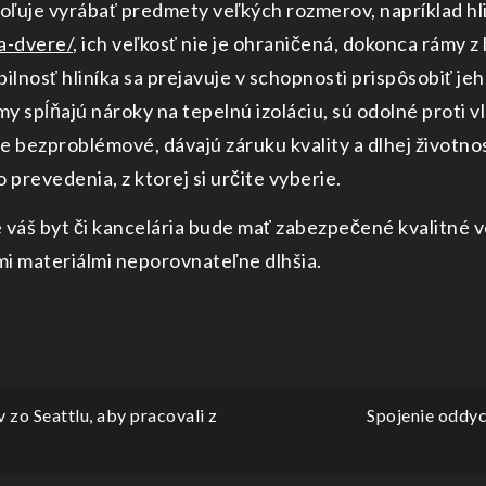
voľuje vyrábať predmety veľkých rozmerov, napríklad h
a-dvere/
, ich veľkosť nie je ohraničená, dokonca rámy z
iabilnosť hliníka sa prejavuje v schopnosti prispôsobiť 
y spĺňajú nároky na tepelnú izoláciu, sú odolné proti 
e bezproblémové, dávajú záruku kvality a dlhej životnost
prevedenia, z ktorej si určite vyberie.
e váš byt či kancelária bude mať zabezpečené kvalitné 
ými materiálmi neporovnateľne dlhšia.
 zo Seattlu, aby pracovali z
Spojenie oddych