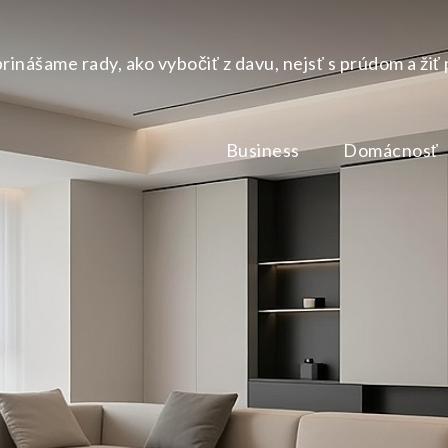
nášame rady, ako vybočiť z davu, nejsť s prúdom a žiť 
Business
Domácnosť