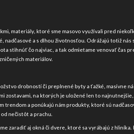
kmi, materiály, ktoré sme masovo využívali pred niekoľ
 nadčasové a s dlhou životnosťou. Odrážajú totiž nás s
ivota stihnúť čo najviac, a tak odmietame venovať čas 
 zničených materiálov.
nožstvo drobností či preplnené byty a ťažké, masívne 
mi zostavami, na ktorých je uložené len to najnutnejšie,
m trendom a ponúkajú nám produkty, ktoré sú nadčasové
 od nečistôt a prachu.
zaradiť aj okná či dvere, ktoré sa vyrábajú z hliníka. H