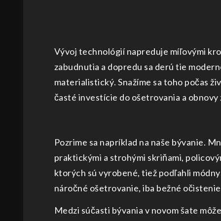
Vývoj technológií napreduje míľovými kro
zabudnutia a dopredu sa derú tie moderné,
materialistický. Snažíme sa toho počas ž
časté investície do ošetrovania a obnovy
Pozrime sa napríklad na naše bývanie. M
praktickými a strohými skriňami, policový
ktorých sú vyrobené, tiež podľahli módny
náročné ošetrovanie, iba bežné očistenie
Medzi súčasti bývania v novom šate môžeme 