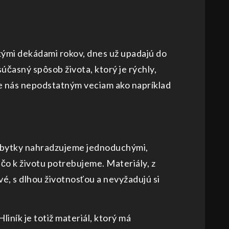
kými dekádami rokov, dnes už upadajú do
účasný spôsob života, ktorý je rýchly,
pre nás nepodstatným veciam ako napríklad
nábytky nahradzujeme jednoduchými,
 čo k životu potrebujeme. Materiály, z
, s dlhou životnosťou a nevyžadujú si
liník je totiž materiál, ktorý má