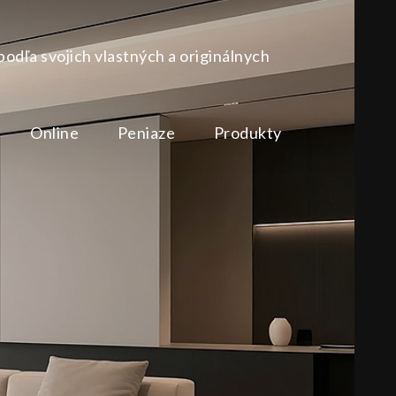
podľa svojich vlastných a originálnych
Online
Peniaze
Produkty