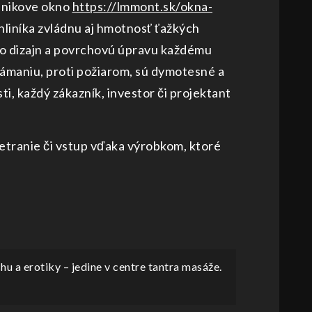
linikove okno
https://lmmont.sk/okna-
 hliníka zvládnu aj hmotnosť ťažkých
jeho dizajn a povrchovú úpravu každému
vlámaniu, proti požiarom, sú dymotesné a
i, každý zákazník, investor či projektant
vetranie či vstup vďaka výrobkom, ktoré
u a erotiky – jedine v centre tantra masáže.