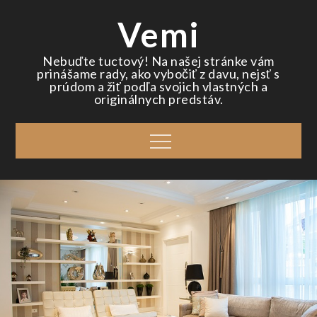
Skip
Vemi
to
content
Nebuďte tuctový! Na našej stránke vám
prinášame rady, ako vybočiť z davu, nejsť s
prúdom a žiť podľa svojich vlastných a
originálnych predstáv.
Menu