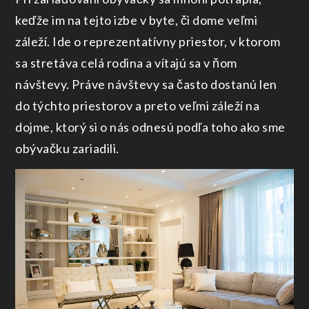
keďže im na tejto izbe v byte, či dome veľmi
záleží. Ide o reprezentatívny priestor, v ktorom
sa stretáva celá rodina a vítajú sa v ňom
návštevy. Práve návštevy sa často dostanú len
do týchto priestorov a preto veľmi záleží na
dojme, ktorý si o nás odnesú podľa toho ako sme
obývačku zariadili.