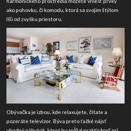
harmonického prostredia môžete vniesť prvky
ako pohovku, či komodu, ktorá sa svojim štýlom
líši od zvyšku priestoru.
Obývačka je izbou, kde relaxujete, čítate a
pozeráte televízor. Býva preto ťažké nájsť
vhodný nábytok, ktorý by spĺňal praktickosť pri