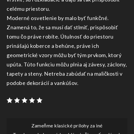
celému priestoru.
Moderné osvetlenie by malo byť funkčné.
Znamená to, že sa musí dať stlmiť, prispôsobiť
tomu čo práve robíte. Útulnosť do priestoru
prinášajú koberce a behúne, práve ich
geometrické vzory môžu byť tým prvkom, ktorý
upúta. Túto funkciu môžu plnia aj závesy, záclony,
tapety a steny. Netreba zabúdať na maličkosti v
podobe dekorácií a vankúšov.
Navigace
Zameňme klasické prílohy za iné