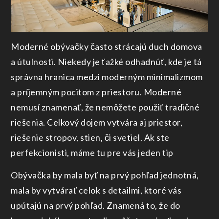
Moderné obývačky často strácajú duch domova
a útulnosti. Niekedy je ťažké odhadnúť, kde je tá
správna hranica medzi moderným minimalizmom
a príjemným pocitom z priestoru. Moderné
nemusí znamenať, že nemôžete použiť tradičné
riešenia. Celkový dojem vytvára aj priestor,
riešenie stropov, stien, či svetiel. Ak ste
perfekcionisti, máme tu pre vás jeden tip
Obývačka by mala byť na prvý pohľad jednotná,
mala by vytvárať celok s detailmi, ktoré vás
upútajú na prvý pohľad. Znamená to, že do