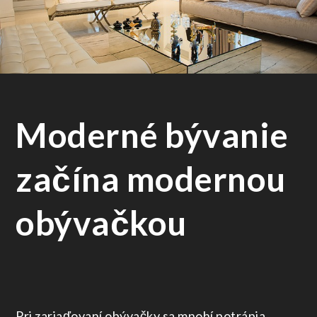
Moderné bývanie
začína modernou
obývačkou
Pri zariaďovaní obývačky sa mnohí potrápia,