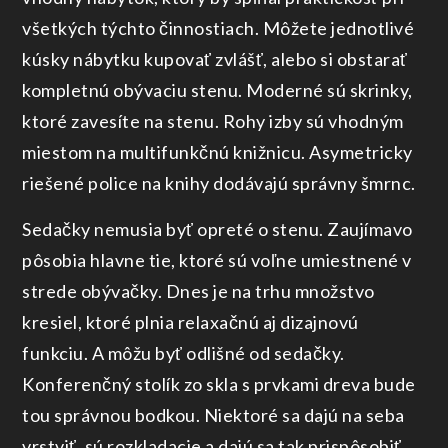
všetkých týchto činnostiach. Môžete jednotlivé
kúsky nábytku kupovať zvlášť, alebo si obstarať
kompletnú obývaciu stenu. Moderné sú skrinky,
ktoré zavesíte na stenu. Rohy izby sú vhodným
miestom na multifunkčnú knižnicu. Asymetricky
riešené police na knihy dodávajú správny šmrnc.
Sedačky nemusia byť opreté o stenu. Zaujímavo
pôsobia hlavne tie, ktoré sú voľne umiestnené v
strede obývačky. Dnes je na trhu množstvo
kresiel, ktoré plnia relaxačnú aj dizajnovú
funkciu. A môžu byť odlišné od sedačky.
Konferenčný stolík zo skla s prvkami dreva bude
tou správnou bodkou. Niektoré sa dajú na seba
vrstviť, sú rozkladacie a dajú sa tak prispôsobiť