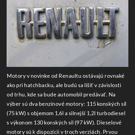
Motory v novinke od Renaultu ostávajú rovnaké
ako pri hatchbacku, ale budú sa líšiť v závislosti
od trhu, kde sa bude automobil predávať. Na
výber sú dva benzínové motory: 115 konských síl
(75 kW) s objemom 1,6l a silnejší 1,2l turbodiesel
s výkonom 130 konských síl (97 kW). Dieselové
motory sú k dispozícii v troch verziách. Prvou