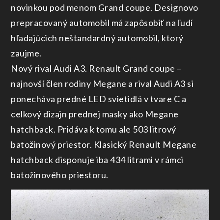
novinkou pod menom Grand coupe. Designovo
prepracovaný automobil má zapôsobiť na ľudí
hľadajúcich neštandardný automobil, ktorý
zaujme.
Nový rival Audi A3. Renault Grand coupe –
najnovší člen rodiny Megane a rival Audi A3 si
ponecháva predné LED svietidlá v tvare C a
celkový dizajn prednej masky ako Megane
hatchback. Pridáva k tomu ale 503 litrový
batožinový priestor. Klasický Renault Megane
hatchback disponuje iba 434 litrami v rámci
batožinového priestoru.