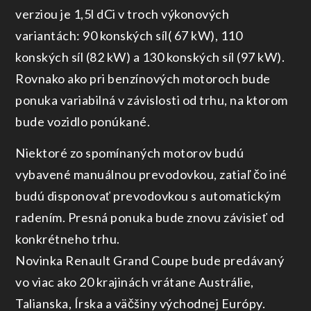
verziou je 1,5l dCi v troch výkonových
variantách: 90 konských síl( 67 kW), 110
konských síl (82 kW) a 130 konských síl (97 kW).
Rovnako ako pri benzínových motoroch bude
ponuka variabilná v závislosti od trhu, na ktorom
bude vozidlo ponúkané.
Niektoré zo spomínaných motorov budú
vybavené manuálnou prevodovkou, zatiaľ čo iné
budú disponovať prevodovkou s automatickým
radením. Presná ponuka bude znovu závisieť od
konkrétneho trhu.
Novinka Renault Grand Coupe bude predávaný
vo viac ako 20 krajinách vrátane Austrálie,
Talianska, Írska a väčšiny východnej Európy.