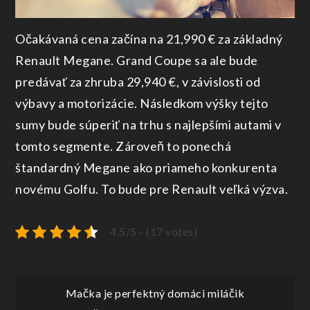
Očakávaná cena začína na 21,990 € za základný
Renault Megane. Grand Coupe sa ale bude
predávať za zhruba 29,940 €, v závislosti od
výbavy a motorizácie. Následkom výšky tejto
sumy bude súperiť na trhu s najlepšími autami v
tomto segmente. Zároveň to ponechá
štandardný Megane ako priameho konkurenta
novému Golfu. To bude pre Renault veľká výzva.
4.5/5 - (17 votes)
Navigace
Mačka je perfektný domáci miláčik