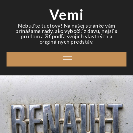
Skip
Vemi
to
content
Nebuďte tuctový! Na našej stránke vám
prinášame rady, ako vybočiť z davu, nejsť s
prúdom a žiť podľa svojich vlastných a
originálnych predstáv.
Menu